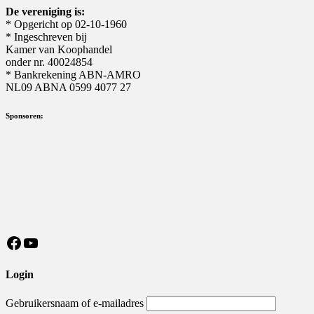
De vereniging is:
* Opgericht op 02-10-1960
* Ingeschreven bij
Kamer van Koophandel
onder nr. 40024854
* Bankrekening ABN-AMRO
NL09 ABNA 0599 4077 27
Sponsoren:
https://nl-nl.facebook.com/MeisterSV/
YouTube
Login
Gebruikersnaam of e-mailadres