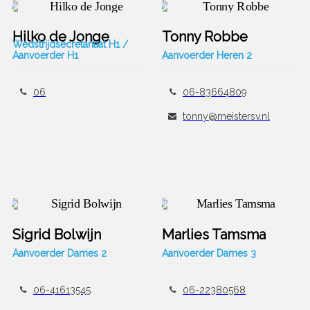
Hilko de Jonge
Tonny Robbe
Wedstrijdsecretariaat H1 /
Aanvoerder H1
Aanvoerder Heren 2
06
06-83664809
tonny@meistersv.nl
Sigrid Bolwijn
Marlies Tamsma
Aanvoerder Dames 2
Aanvoerder Dames 3
06-41613545
06-22380568