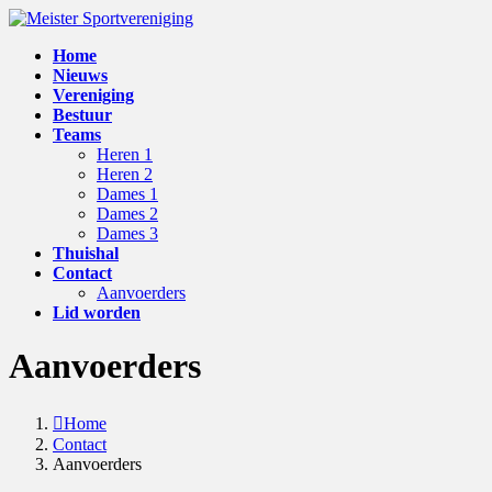
Skip
Skip
to
to
Home
the
the
Nieuws
content
Navigation
Vereniging
Bestuur
Teams
Heren 1
Heren 2
Dames 1
Dames 2
Dames 3
Thuishal
Contact
Aanvoerders
Lid worden
Aanvoerders
Home
Contact
Aanvoerders