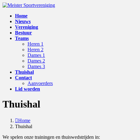
Skip
Skip
to
to
Home
the
the
Nieuws
content
Navigation
Vereniging
Bestuur
Teams
Heren 1
Heren 2
Dames 1
Dames 2
Dames 3
Thuishal
Contact
Aanvoerders
Lid worden
Thuishal
Home
Thuishal
We spelen onze trainingen en thuiswedstrijden in: