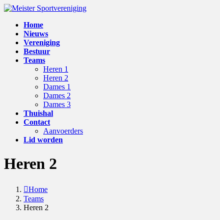
Skip
Skip
to
to
Home
the
the
Nieuws
content
Navigation
Vereniging
Bestuur
Teams
Heren 1
Heren 2
Dames 1
Dames 2
Dames 3
Thuishal
Contact
Aanvoerders
Lid worden
Heren 2
Home
Teams
Heren 2