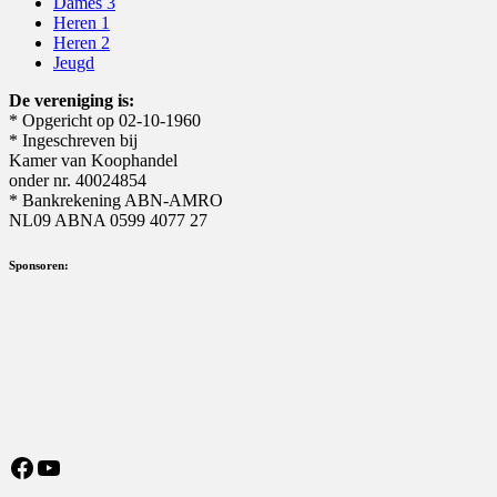
Dames 3
Heren 1
Heren 2
Jeugd
De vereniging is:
* Opgericht op 02-10-1960
* Ingeschreven bij
Kamer van Koophandel
onder nr. 40024854
* Bankrekening ABN-AMRO
NL09 ABNA 0599 4077 27
Sponsoren:
https://nl-nl.facebook.com/MeisterSV/
YouTube