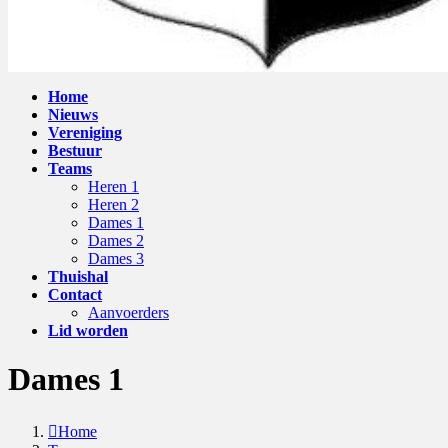
Home
Nieuws
Vereniging
Bestuur
Teams
Heren 1
Heren 2
Dames 1
Dames 2
Dames 3
Thuishal
Contact
Aanvoerders
Lid worden
Dames 1
Home