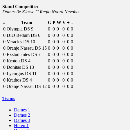
Stand Competitie:
Dames 3e Klasse C Regio Noord Nevobo
#
Team
G
P
W
V
+
-
0
Olympia DS 9
0
0
0
0
0
0
0
DIO Bedum DS 6
0
0
0
0
0
0
0
Veracles DS 10
0
0
0
0
0
0
0
Oranje Nassau DS 15
0
0
0
0
0
0
0
Exstudiantes DS 7
0
0
0
0
0
0
0
Kroton DS 4
0
0
0
0
0
0
0
Donitas DS 13
0
0
0
0
0
0
0
Lycurgus DS 11
0
0
0
0
0
0
0
Krathos DS 4
0
0
0
0
0
0
0
Oranje Nassau DS 12
0
0
0
0
0
0
Teams
Dames 1
Dames 2
Dames 3
Heren 1