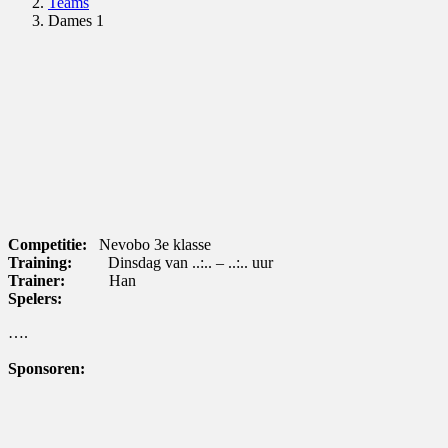
Teams
Dames 1
Competitie:
Nevobo 3e klasse
Training:
Dinsdag van ..:.. – ..:.. uur
Trainer:
Han
Spelers:
….
Sponsoren: