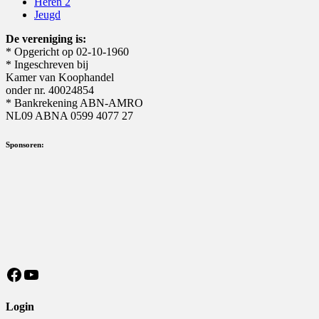
Heren 2
Jeugd
De vereniging is:
* Opgericht op 02-10-1960
* Ingeschreven bij
Kamer van Koophandel
onder nr. 40024854
* Bankrekening ABN-AMRO
NL09 ABNA 0599 4077 27
Sponsoren:
https://nl-nl.facebook.com/MeisterSV/
YouTube
Login