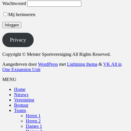
Wachtwoord
Mij herinneren
Privacy
Copyright © Meister Sportvereniging All Rights Reserved.
Aangedreven door
WordPress
met
Lightning thema
&
VK All in
One Expansion Unit
MENU
Home
Nieuws
Vereniging
Bestuur
Teams
Heren 1
Heren 2
Dames 1