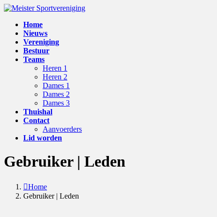
Skip
Skip
to
to
Home
the
the
Nieuws
content
Navigation
Vereniging
Bestuur
Teams
Heren 1
Heren 2
Dames 1
Dames 2
Dames 3
Thuishal
Contact
Aanvoerders
Lid worden
Gebruiker | Leden
Home
Gebruiker | Leden