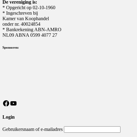
De vereniging is:
* Opgericht op 02-10-1960
* Ingeschreven bij
Kamer van Koophandel
onder nr. 40024854
* Bankrekening ABN-AMRO
NL09 ABNA 0599 4077 27
Sponsoren:
https://nl-nl.facebook.com/MeisterSV/
YouTube
Login
Gebruikersnaam of e-mailadres