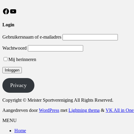
https://nl-nl.facebook.com/MeisterSV/
YouTube
Login
Gebruikersnaam of e-mailadres
Wachtwoord
Mij herinneren
Privacy
Copyright © Meister Sportvereniging All Rights Reserved.
Aangedreven door
WordPress
met
Lightning thema
&
VK All in One
MENU
Home