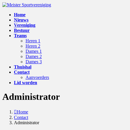
Skip
Skip
to
to
Home
the
the
Nieuws
content
Navigation
Vereniging
Bestuur
Teams
Heren 1
Heren 2
Dames 1
Dames 2
Dames 3
Thuishal
Contact
Aanvoerders
Lid worden
Administrator
Home
Contact
Administrator