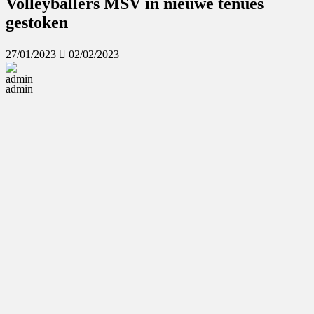
Volleyballers MSV in nieuwe tenues
gestoken
Last
27/01/2023
02/02/2023
updated
:
admin