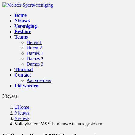
Skip
Skip
to
to
Home
the
the
Nieuws
content
Navigation
Vereniging
Bestuur
Teams
Heren 1
Heren 2
Dames 1
Dames 2
Dames 3
Thuishal
Contact
Aanvoerders
Lid worden
Nieuws
Home
Nieuws
Nieuws
Volleyballers MSV in nieuwe tenues gestoken