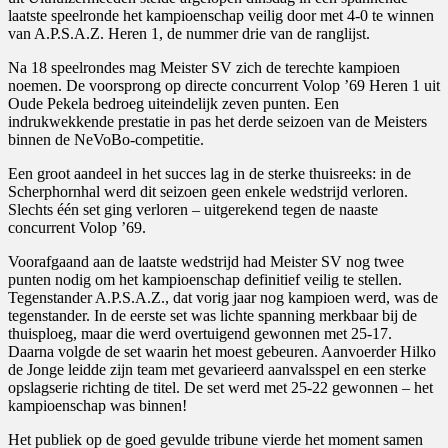
laatste speelronde het kampioenschap veilig door met 4-0 te winnen
van A.P.S.A.Z. Heren 1, de nummer drie van de ranglijst.
Na 18 speelrondes mag Meister SV zich de terechte kampioen
noemen. De voorsprong op directe concurrent Volop ’69 Heren 1 uit
Oude Pekela bedroeg uiteindelijk zeven punten. Een
indrukwekkende prestatie in pas het derde seizoen van de Meisters
binnen de NeVoBo-competitie.
Een groot aandeel in het succes lag in de sterke thuisreeks: in de
Scherphornhal werd dit seizoen geen enkele wedstrijd verloren.
Slechts één set ging verloren – uitgerekend tegen de naaste
concurrent Volop ’69.
Voorafgaand aan de laatste wedstrijd had Meister SV nog twee
punten nodig om het kampioenschap definitief veilig te stellen.
Tegenstander A.P.S.A.Z., dat vorig jaar nog kampioen werd, was de
tegenstander. In de eerste set was lichte spanning merkbaar bij de
thuisploeg, maar die werd overtuigend gewonnen met 25-17.
Daarna volgde de set waarin het moest gebeuren. Aanvoerder Hilko
de Jonge leidde zijn team met gevarieerd aanvalsspel en een sterke
opslagserie richting de titel. De set werd met 25-22 gewonnen – het
kampioenschap was binnen!
Het publiek op de goed gevulde tribune vierde het moment samen