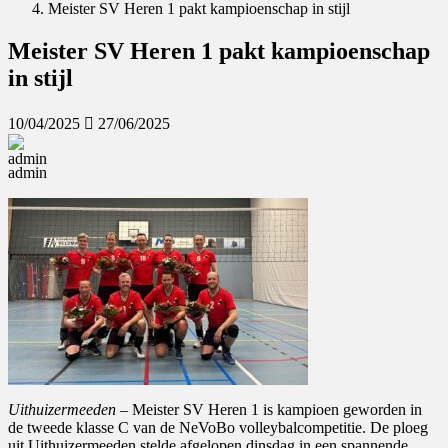
Meister SV Heren 1 pakt kampioenschap in stijl
Meister SV Heren 1 pakt kampioenschap
in stijl
Last
10/04/2025
27/06/2025
updated
:
admin
Uithuizermeeden –
Meister SV Heren 1 is kampioen geworden in
de tweede klasse C van de NeVoBo volleybalcompetitie. De ploeg
uit Uithuizermeeden stelde afgelopen dinsdag in een spannende